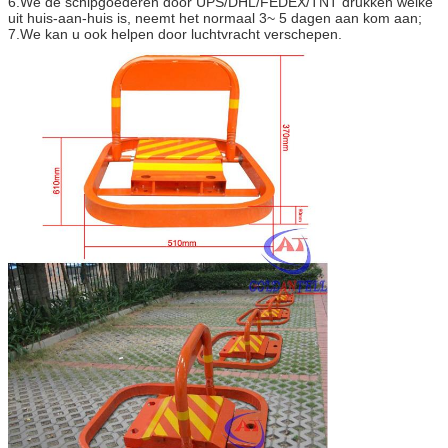
6.We de schipgoederen door UPS/DHL/FEDEX/TNT drukken welke
uit huis-aan-huis is, neemt het normaal 3~ 5 dagen aan kom aan;
7.We kan u ook helpen door luchtvracht verschepen.