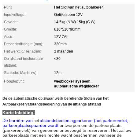
Punt:
Het Slot van het autoparkeren
Inputvoltage:
Gelijkstroom 12V
Gewicht:
14.5kg (N.W) 15kg (G.W)
Grootte:
610*510*90mm
Accu:
12V 7Ah
Descededhoogte (mm):
330mm
Het werktijd/Herladen:
3 maanden
Op afstand bestuurbare
≤30
afstand:
Statische Macht (w):
12m
wegblocker systeem
Hoogtepunt:
,
automatische wegblocker
De de automatische op zwaar werk berekende Sloten van het
Autoparkeren/afstandsbediening van de liftlange afstand
Korte Inleiding:
De barrière van
afstandsbedieningparkeren (het parkerenslot,
het
parkeerplaatsspaarder wordt
ontworpen om de parkeerplaats
(parkerenvlek) van genomen onbevoegd te reserveren. Het zal uw
parkeerplaats met een rechte wacht beschermen wanneer de