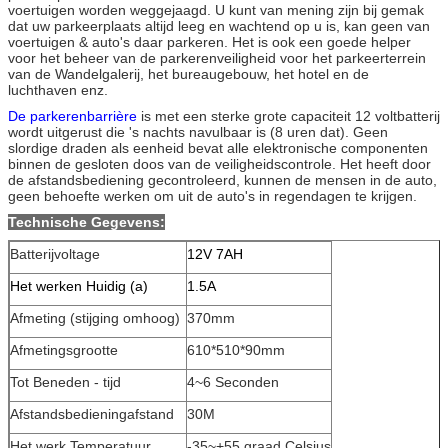
voertuigen worden weggejaagd. U kunt van mening zijn bij gemak
dat uw parkeerplaats altijd leeg en wachtend op u is, kan geen van
voertuigen & auto's daar parkeren. Het is ook een goede helper
voor het beheer van de parkerenveiligheid voor het parkeerterrein
van de Wandelgalerij, het bureaugebouw, het hotel en de
luchthaven enz.
De parkerenbarrière
is met een sterke grote capaciteit 12 voltbatterij
wordt uitgerust die 's nachts navulbaar is (8 uren dat). Geen
slordige draden als eenheid bevat alle elektronische componenten
binnen de gesloten doos van de veiligheidscontrole. Het heeft door
de afstandsbediening gecontroleerd, kunnen de mensen in de auto,
geen behoefte werken om uit de auto's in regendagen te krijgen.
Technische Gegevens:
Batterijvoltage
12V 7AH
Het werken Huidig (a)
1.5A
Afmeting (stijging omhoog)
370mm
Afmetingsgrootte
610*510*90mm
Tot Beneden - tijd
4~6 Seconden
Afstandsbedieningafstand
30M
Het werk Temperatuur
-35~+55 graad Celsius