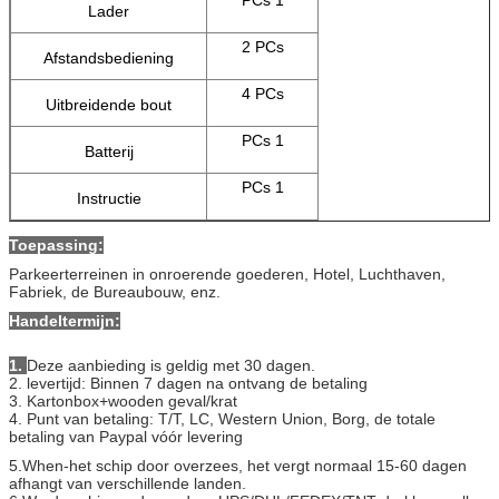
Lader
2 PCs
Afstandsbediening
4 PCs
Uitbreidende bout
PCs 1
Batterij
PCs 1
Instructie
Toepassing:
Parkeerterreinen in onroerende goederen, Hotel, Luchthaven,
Fabriek, de Bureaubouw, enz.
Handeltermijn:
1.
Deze aanbieding is geldig met 30 dagen.
2. levertijd: Binnen 7 dagen na ontvang de betaling
3. Kartonbox+wooden geval/krat
4. Punt van betaling: T/T, LC, Western Union, Borg, de totale
betaling van Paypal vóór levering
5.When-het schip door overzees, het vergt normaal 15-60 dagen
afhangt van verschillende landen.