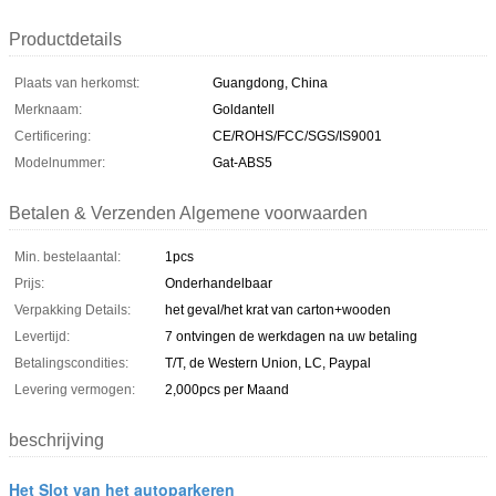
Productdetails
Plaats van herkomst:
Guangdong, China
Merknaam:
Goldantell
Certificering:
CE/ROHS/FCC/SGS/IS9001
Modelnummer:
Gat-ABS5
Betalen & Verzenden Algemene voorwaarden
Min. bestelaantal:
1pcs
Prijs:
Onderhandelbaar
Verpakking Details:
het geval/het krat van carton+wooden
Levertijd:
7 ontvingen de werkdagen na uw betaling
Betalingscondities:
T/T, de Western Union, LC, Paypal
Levering vermogen:
2,000pcs per Maand
beschrijving
Het Slot van het autoparkeren