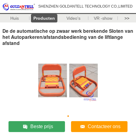
SHENZHEN GOLDANTELL TECHNOLOGY CO.,LIMITED
Huis
Producten
Video's
VR -show
>>
De de automatische op zwaar werk berekende Sloten van
het Autoparkeren/afstandsbediening van de liftlange
afstand
Beste prijs
Contacteer ons