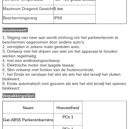
Maximum Dragend Gewicht
5 ton
Beschermingsrang
IP68
functioneert:
1, Stijging van neer aan wordt omhoog om het parkeerterrein te
beschermen opgenomen door andere auto's;
2, vermijden in zekere mate gestolen auto;
3, Ontwerp met het drijven van wiel om het apparaat te houden
werken regelmatig;
4, met een antibotsingsontwerp;
5, Elektrische motor met laagste lawaai;
6, Slim ontwerp met funtion van de foutencontrole;
7, het Einde en verslaan het slot als iets het slot terwijl het sluiten
blokkeert;
8, Einde automatisch met gezoem als iets het slot terwijl het openen
blokkeert;
Verpakkingslijst:
Naam
Hoeveelheid
PCs 1
Gat-ABS5 Parkerenbarrière
PCs 1