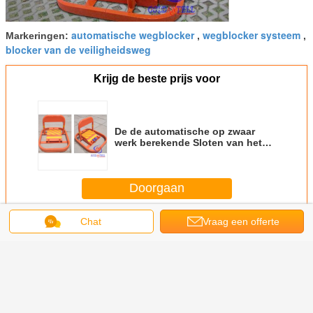
automatische wegblocker
wegblocker systeem
Markeringen:
,
,
blocker van de veiligheidsweg
Krijg de beste prijs voor
De de automatische op zwaar
werk berekende Sloten van het
Autoparkeren/afstandsbediening
van de liftlange afstand
Doorgaan
Chat
Vraag een offerte
Het Slot van het autoparkeren
Meer
aan
 de
DC12v 70Ah 30M
Het automatische
Van het het
Waterdich