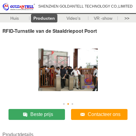
SHENZHEN GOLDANTELL TECHNOLOGY CO.,LIMITED
Huis
Producten
Video's
VR -show
>>
RFID-Turnstile van de Staaldriepoot Poort
Beste prijs
Contacteer ons
Productdetails