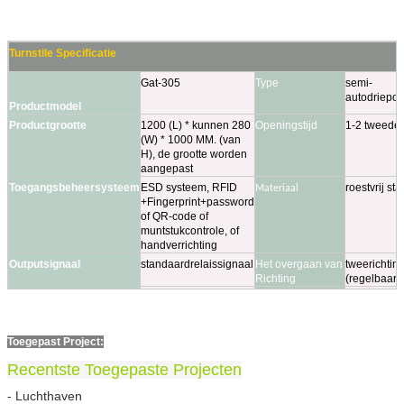
Turnstile Specificatie
Gat-305
Type
semi-
autodriepoot
Productmodel
Productgrootte
1200 (L) * kunnen 280
Openingstijd
1-2 tweede
(W) * 1000 MM. (van
H), de grootte worden
aangepast
Toegangsbeheersysteem
ESD systeem, RFID
roestvrij st
Materiaal
+Fingerprint+password
of QR-code of
muntstukcontrole, of
handverrichting
Outputsignaal
standaardrelaissignaal
Het overgaan van
tweerichting
Richting
(regelbaar)
LEIDENE indicator
het is facultatief voor u,
De speciale
volgens uw
(othional)
en de installtionplaats
dienst kunnen wij
installatiepl
kan ook worden
aan u aanbieden
kunnen wij 
veranderd
douaneprod
Toegepast Project:
aanbieden
Recentste Toegepaste Projecten
kosten te b
- Luchthaven