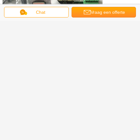
Chat
Vraag een offerte
aan
Contactmanier:
Contactpersoon: Charlene Lu
Skype: Charlene0809
Wechat/Whatsapp/MP: +86 18025437918
E-mail: charlene@cctvgat.com
de poort van de driepootbarrière
Markeringen:
,
driepootbarrière
het systeem van de driepoottoegang
,
Krijg de beste prijs voor
RFID-Turnstile van de
Staaldriepoot Poort