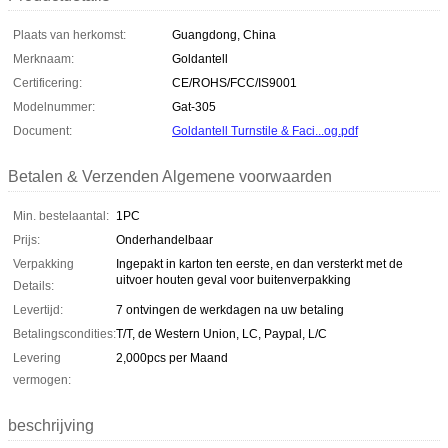
Plaats van herkomst:
Guangdong, China
Merknaam:
Goldantell
Certificering:
CE/ROHS/FCC/IS9001
Modelnummer:
Gat-305
Document:
Goldantell Turnstile & Faci...og.pdf
Betalen & Verzenden Algemene voorwaarden
Min. bestelaantal:
1PC
Prijs:
Onderhandelbaar
Verpakking
Ingepakt in karton ten eerste, en dan versterkt met de
uitvoer houten geval voor buitenverpakking
Details:
Levertijd:
7 ontvingen de werkdagen na uw betaling
Betalingscondities:
T/T, de Western Union, LC, Paypal, L/C
Levering
2,000pcs per Maand
vermogen:
beschrijving