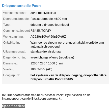
Driepootturnstile Poort
Woningmateriaal:
304# roestvrij staal
Doorgangsbreedte:
Passagebreedte: ≤600 mm
Type:
driearmig driepoottourniquet
Communicatiepoort:
RS485, TCP/IP
Werkspanning::
AC220±10%V 50±10%HZ
Ontwikkeling:
Wanneer de stroom wordt uitgeschakeld, wordt de arm
automatisch geopend
Uitgangssignaal:
standaardrelaissignaal
Dagende richting:
tweerichtings of enig (regelbaar)
Dimensie::
1200 * 280 * 1000 (mm)
Voeding::
100~240 V (AC)
het systeem van de driepoottoegang
driepootbarrière
Hoogtepunt:
,
,
Driepootturnstile Poort RS485
De Driepootturnstile van het Rfidstaal Poort, Gymnastiek en de
Ingangspoort van de Bioskoopsupermarkt
Specificaties: