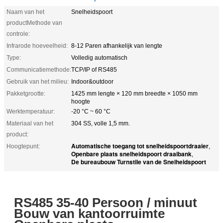
Naam van het
Snelheidspoort
productMethode van
controle:
Infrarode hoeveelheid:
8-12 Paren afhankelijk van lengte
Type:
Volledig automatisch
Communicatiemethode:
TCP/IP of RS485
Gebruik van het milieu:
Indoor&outdoor
Pakketgrootte:
1425 mm lengte × 120 mm breedte × 1050 mm
hoogte
Werktemperatuur:
-20 °C ~ 60 °C
Materiaal van het
304 SS, volle 1,5 mm.
product:
Automatische toegang tot snelheidspoortdraaier
Hoogtepunt:
,
Openbare plaats snelheidspoort draaibank
,
De bureaubouw Turnstile van de Snelheidspoort
RS485 35-40 Persoon / minuut
Bouw van kantoorruimte