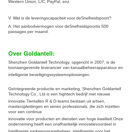
Western Union, L/C, PayPal, enz.
V: Wat is de leveringscapaciteit voor de
Snelheidspoort
?
A: Het aanbodvermogen voor de
Snelheidspoort
is 500
passages per maand.
Over Goldantell:
Shenzhen Goldantell Technology, opgericht in 2007, is de
toonaangevende leverancier van kanaalbeheerapparatuur en
intelligente beveiligingssysteemoplossingen.
Geïntegreerde productie en marketing, Shenzhen Goldantell
Technology Co., Ltd is een hightech bedrijf met nieuwe
innovatie.
Tientallen R & D-teams bestaan uit artsen,
masteropleidingen en senior professionals, die zich inzetten
voor een continue
innovatie voor producten en diensten van hoge kwaliteit.
Onze
onderneming heeft een onafhankelijk innovatievoordeel in
Intelligente parkeergaragebeheer, intelligentie voor het