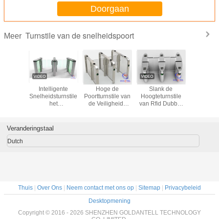
Doorgaan
Turnstile van de snelheidspoort
Meer
id Twee
Intelligente
Hoge de
Slank de
Intelli
es van de
Snelheidsturnstile
Poortturnstile van
Hoogteturnstile
voetgange
e Halve
het
de Veiligheids
van Rfid Dubbel
ntrekbare
Toegangsbeheerturnstile
Brushless
Volledig de
van de
van
Snelheid
Barrièresysteem
arrière
Veiligheidsdeuren
van het
Veranderingstaal
Poort
PoortToegangsbeheer
Dutch
Thuis
|
Over Ons
|
Neem contact met ons op
|
Sitemap
|
Privacybeleid
Desktopmening
Copyright © 2016 - 2026 SHENZHEN GOLDANTELL TECHNOLOGY