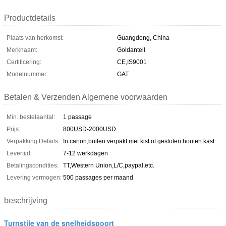
Productdetails
Plaats van herkomst:
Guangdong, China
Merknaam:
Goldantell
Certificering:
CE,IS9001
Modelnummer:
GAT
Betalen & Verzenden Algemene voorwaarden
Min. bestelaantal:
1 passage
Prijs:
800USD-2000USD
Verpakking Details:
In carton,buiten verpakt met kist of gesloten houten kast
Levertijd:
7-12 werkdagen
Betalingscondities:
TT,Western Union,L/C,paypal,etc.
Levering vermogen:
500 passages per maand
beschrijving
Turnstile van de snelheidspoort