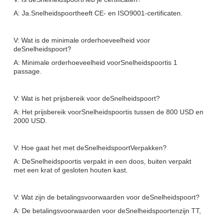
A: Ja.
Snelheidspoort
heeft CE- en ISO9001-certificaten.
V: Wat is de minimale orderhoeveelheid voor
de
Snelheidspoort
?
A: Minimale orderhoeveelheid voor
Snelheidspoort
is 1
passage.
V: Wat is het prijsbereik voor de
Snelheidspoort
?
A: Het prijsbereik voor
Snelheidspoort
is tussen de 800 USD en
2000 USD.
V: Hoe gaat het met de
Snelheidspoort
Verpakken?
A: De
Snelheidspoort
is verpakt in een doos, buiten verpakt
met een krat of gesloten houten kast.
V: Wat zijn de betalingsvoorwaarden voor de
Snelheidspoort
?
A: De betalingsvoorwaarden voor de
Snelheidspoorten
zijn TT,