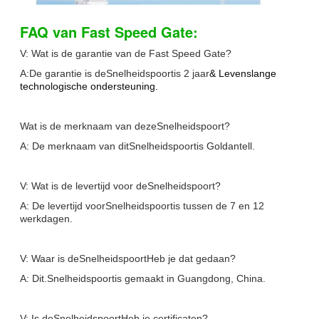
FAQ van Fast Speed Gate:
V: Wat is de garantie van de Fast Speed Gate?
A:De garantie is de
Snelheidspoort
is 2 jaar
& Levenslange
technologische ondersteuning.
Wat is de merknaam van deze
Snelheidspoort
?
A: De merknaam van dit
Snelheidspoort
is Goldantell.
V: Wat is de levertijd voor de
Snelheidspoort
?
A: De levertijd voor
Snelheidspoort
is tussen de 7 en 12
werkdagen.
V: Waar is de
Snelheidspoort
Heb je dat gedaan?
A: Dit.
Snelheidspoort
is gemaakt in Guangdong, China.
V: Is de
Snelheidspoort
Heb je certificaten?