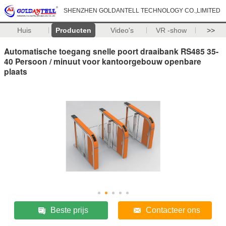
SHENZHEN GOLDANTELL TECHNOLOGY CO.,LIMITED
Huis
Producten
Video's
VR -show
>>
Automatische toegang snelle poort draaibank RS485 35-
40 Persoon / minuut voor kantoorgebouw openbare
plaats
Beste prijs
Contacteer ons