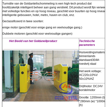
Turnstile van de Goldantellschommeling is een high-tech product dat
hoofdzakelijk intelligent beheer aan gang verstrekt. Dit product wordt fijn verwerk
met volledige functies en op hoog niveau, geschikt voor buurten op hoog niveau,
intelligente gebouwen, hotel, metro, haven en club, enz.
Geclassificeerd in twee soorten:
enige motor (geschikt voor enige gang en veelvoudige gang.)
Dubbele motoren (geschikt voor veelvoudige gangen)
Het Beeld van het Goldanellproduct
Technische
parameters
Huisvestingsmateriaa
binnenlands
standaard304#-
roestvrij staal
Het werk voltage:
AC220±10%V
50±10%HZ
Drijfmotor: DC24V
borstelmotor
Grootte: 1200mm (l)
*280mm (w) *1000m
(h)