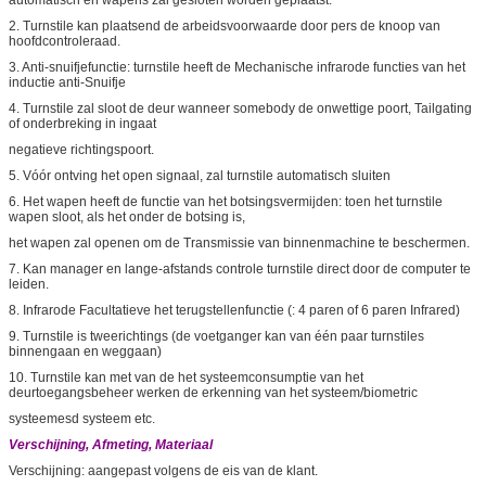
2. Turnstile kan plaatsend de arbeidsvoorwaarde door pers de knoop van
hoofdcontroleraad.
3. Anti-snuifjefunctie: turnstile heeft de Mechanische infrarode functies van het
inductie anti-Snuifje
4. Turnstile zal sloot de deur wanneer somebody de onwettige poort, Tailgating
of onderbreking in ingaat
negatieve richtingspoort.
5. Vóór ontving het open signaal, zal turnstile automatisch sluiten
6. Het wapen heeft de functie van het botsingsvermijden: toen het turnstile
wapen sloot, als het onder de botsing is,
het wapen zal openen om de Transmissie van binnenmachine te beschermen.
7. Kan manager en lange-afstands controle turnstile direct door de computer te
leiden.
8. Infrarode Facultatieve het terugstellenfunctie (: 4 paren of 6 paren Infrared)
9. Turnstile is tweerichtings (de voetganger kan van één paar turnstiles
binnengaan en weggaan)
10. Turnstile kan met van de het systeemconsumptie van het
deurtoegangsbeheer werken de erkenning van het systeem/biometric
systeemesd systeem etc.
Verschijning, Afmeting, Materiaal
Verschijning: aangepast volgens de eis van de klant.