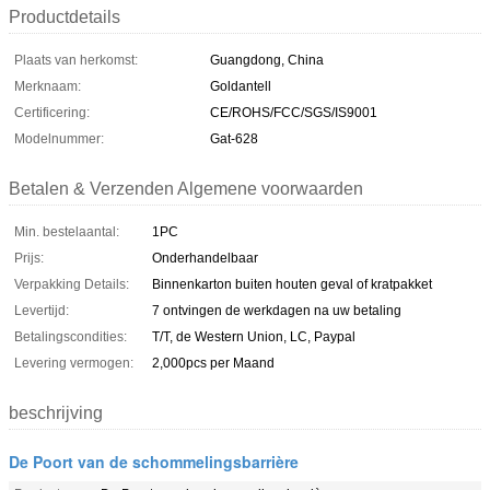
Productdetails
Plaats van herkomst:
Guangdong, China
Merknaam:
Goldantell
Certificering:
CE/ROHS/FCC/SGS/IS9001
Modelnummer:
Gat-628
Betalen & Verzenden Algemene voorwaarden
Min. bestelaantal:
1PC
Prijs:
Onderhandelbaar
Verpakking Details:
Binnenkarton buiten houten geval of kratpakket
Levertijd:
7 ontvingen de werkdagen na uw betaling
Betalingscondities:
T/T, de Western Union, LC, Paypal
Levering vermogen:
2,000pcs per Maand
beschrijving
De Poort van de schommelingsbarrière