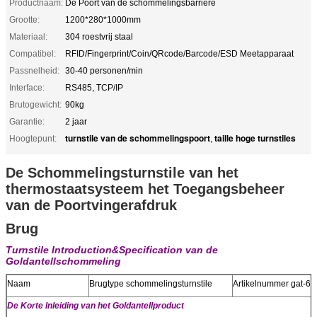
Productnaam:
De Poort van de schommelingsbarrière
Grootte:
1200*280*1000mm
Materiaal:
304 roestvrij staal
Compatibel:
RFID/Fingerprint/Coin/QRcode/Barcode/ESD Meetapparaat
Passnelheid:
30-40 personen/min
Interface:
RS485, TCP/IP
Brutogewicht:
90kg
Garantie:
2 jaar
turnstile van de schommelingspoort
taille hoge turnstiles
Hoogtepunt:
,
De Schommelingsturnstile van het
thermostaatsysteem het Toegangsbeheer
van de Poortvingerafdruk
Brug
Turnstile Introduction&Specification van de
Goldantellschommeling
Naam
Brugtype schommelingsturnstile
Artikelnummer gat-62
De Korte Inleiding van het Goldantellproduct