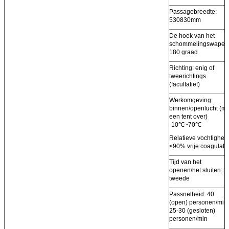
Passagebreedte:
530830mm
De hoek van het
schommelingswapen
180 graad
Richting: enig of
tweerichtings
(facultatief)
Werkomgeving:
binnen/openlucht (me
een tent over)
-10℃~70℃
Relatieve vochtigheid
≤90% vrije coagulati
Tijd van het
openen/het sluiten: 1
tweede
Passnelheid: 40
(open) personen/min,
25-30 (gesloten)
personen/min