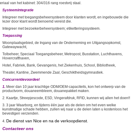
eriaal van het kabinet: 304/316 rang roestvrij staal.
Systeemintegratie
Integreer met toegangsbeheersysteem door klanten wordt, en ingebouwde die
lezer door klant wordt benoemd vereist die.
Integreer met bezoekerbeheersysteem; etiketteringssysteem.
Toepassing
Woonplaatsgebied, de Ingang van de Onderneming en Uitgangsopkomst,
Gatewaywacht,
Tolbeheer, Speciaal Toegangsbeheer, Metropost, Busstation, Luchthavens,
Hovercrafthaven,
Hotel, Fabriek, Bank, Gevangenis, het Ziekenhuis, School, Bibliotheek,
Theater, Kantine, Zwemmende Zaal, Geschiktheidsgymnastiek.
Concurrentievoordeel
1.
Meer dan 10 jaar krachtige ODM/OEM-capaciteits, kon het ontwerp van de
productvorm, douaneembleem, douanepakket maken.
2. Kaartje, Streepjescode, ESD, Vingerafdruk, RFID, kunnen wij allen het doen!!
3. 3 jaar Waarborg, en tijdens één jaar als de delen om het even welke
kunstmatige schade hebben, zullen wij naar u de delen laten u kostenloos het
bevestigen verzenden.
De dienst van Nice en na de verkoopdienst.
4.
Contacteer ons