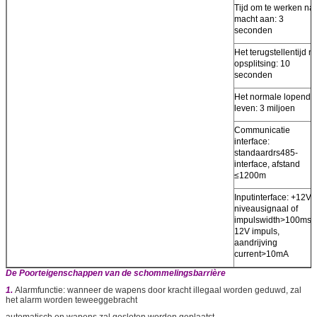
Tijd om te werken na
macht aan: 3
seconden
Het terugstellentijd n
opsplitsing: 10
seconden
Het normale lopende
leven: 3 miljoen
Communicatie
interface:
standaardrs485-
interface, afstand
≤1200m
Inputinterface: +12V
niveausignaal of
impulswidth>100ms
12V impuls,
aandrijving
current>10mA
De Poorteigenschappen van de schommelingsbarrière
1.
Alarmfunctie: wanneer de wapens door kracht illegaal worden geduwd, zal
het alarm worden teweeggebracht
automatisch en wapens zal gesloten worden geplaatst.