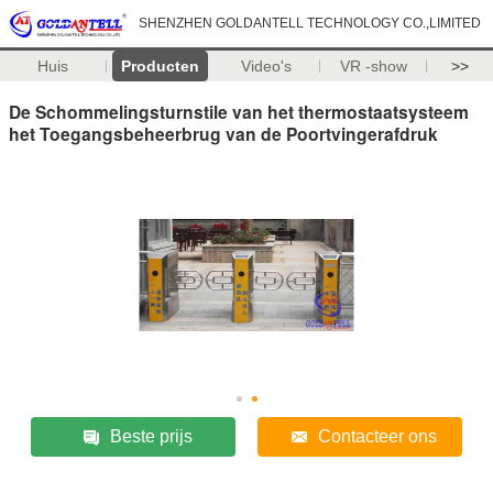
SHENZHEN GOLDANTELL TECHNOLOGY CO.,LIMITED
Huis
Producten
Video's
VR -show
>>
De Schommelingsturnstile van het thermostaatsysteem
het Toegangsbeheerbrug van de Poortvingerafdruk
Beste prijs
Contacteer ons