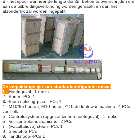
B -
het spoor wanneer de lengte die 2m behoefte overschrijden om
aan de uitbreidingsverbinding worden gemaakt en dan het
afzonderlijk zal worden ingepakt
De verpakkingslijst van stardardconfiguratie omvat
1 .
Hoofdgeval--1 reeks
2 .
Boom--PCs 1
3.
Boom dekking-plaat--PCs 1
4 .
M10*65 bouten, M10-noten, Φ10 de lentewasmachine--4 PCs
voor elk
5 .
Controlesysteem (opgezet binnen hoofdgeval)--1 reeks
6 .
Ver controlemechanisme--2 PCs
7 .
(Facultatieve) steun--PCs 1
8 .
Sleutel--2 PCs
9.
Handknoop--PCs 1