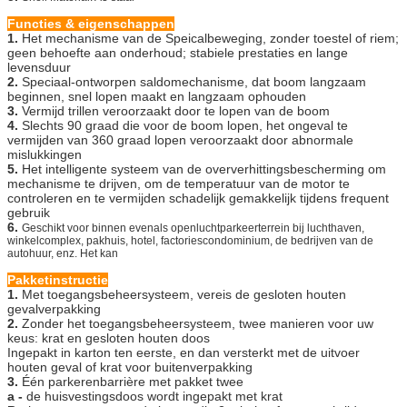
Functies & eigenschappen
1.
Het mechanisme van de Speicalbeweging, zonder toestel of riem;
geen behoefte aan onderhoud; stabiele prestaties en lange
levensduur
2.
Speciaal-ontworpen saldomechanisme, dat boom langzaam
beginnen, snel lopen maakt en langzaam ophouden
3.
Vermijd trillen veroorzaakt door te lopen van de boom
4.
Slechts 90 graad die voor de boom lopen, het ongeval te
vermijden van 360 graad lopen veroorzaakt door abnormale
mislukkingen
5.
Het intelligente systeem van de oververhittingsbescherming om
mechanisme te drijven, om de temperatuur van de motor te
controleren en te vermijden schadelijk gemakkelijk tijdens frequent
gebruik
6.
Geschikt voor binnen evenals openluchtparkeerterrein bij luchthaven,
winkelcomplex, pakhuis, hotel, factoriescondominium, de bedrijven van
de
autohuur, enz. Het kan
Pakketinstructie
1.
Met toegangsbeheersysteem, vereis de gesloten houten
gevalverpakking
2.
Zonder het toegangsbeheersysteem, twee manieren voor uw
keus: krat en gesloten houten doos
Ingepakt in karton ten eerste, en dan versterkt met de uitvoer
houten geval of krat voor buitenverpakking
3.
Één parkerenbarrière met pakket twee
a -
de huisvestingsdoos wordt ingepakt met krat