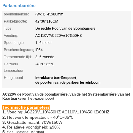
Parkerenbarrière
boomdimensie:
(WxH): 45x80mm
Pakketgrootte:
42*36*110CM
Type:
De rechte Poort van de Boombarrière
Voeding:
AC110V/AC220V±10%50HZ
Spoorlengte:
1- 6 meter
Beschermingsrang:
IP54
Toenemende tijd:
3- 6 tweede
Het werk
-40℃~85℃
temperatuur:
intrekbare barrièrepoort
Hoogtepunt:
,
de poorten van de parkeerterreinboom
AC220V de Poort van de boombarrière, van de het Systeembarrière van het
Kaartparkeren het wapenpoort
Technische parameters
1.
Voeding: AC220V±10%50HZ AC110V±10%50HZ/60HZ
2.
Het werk temperatuur: - 40℃~85℃
3.
Geschatte macht: 70W/150W
4.
Relatieve vochtigheid: ≥90%
5.
Shell Material: A3 staal