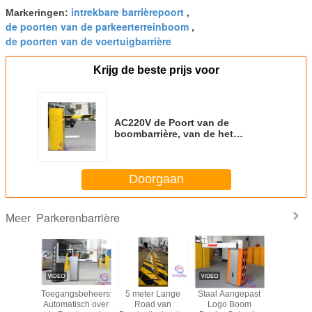
intrekbare barrièrepoort
Markeringen:
,
de poorten van de parkeerterreinboom
,
de poorten van de voertuigbarrière
Krijg de beste prijs voor
AC220V de Poort van de
boombarrière, van de het
Systeembarrière van het
Kaartparkeren het wapenpoort
Doorgaan
Parkerenbarrière
Meer
ng High
Toegangsbeheersysteem
5 meter Lange
Staal Aangepast
De hydrau
 Road de
Automatisch over
Road van
Logo Boom
IP68-Poort