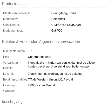
Productdetails
Plaats van herkomst:
Guangdong, China
Merknaam:
Goldantell
Certificering:
CE/ROHS/FCC/IS9001
Modelnummer:
Gat-P20
Betalen & Verzenden Algemene voorwaarden
Min. bestelaantal:
1PC
Prijs:
Onderhandelbaar
Verpakking
Ingepakt die in karton ten eerste, dan met de uitvoer
houten geval wordt versterkt voor buitenverpak
Details:
Levertijd:
7 ontvingen de werkdagen na de betaling
Betalingscondities:
T/T, de Western Union, LC, Paypal
Levering
2,000pcs per Maand
vermogen:
beschrijving