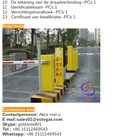
10 .
De tekening van de draadverbinding--PCs 1
11 .
Identificatiekaart--PCs 1
12 .
Verrichtingshandboek--PCs 1
13 .
Certificaat van kwalificatie--PCs 1
Projectbeeld
Contacteer ons
Contactpersoon:
Alice met u
E mail:sales01@cctvgat.com
Skype:
goldantell01
Tel.:
+86 15112469543
Whatsapp:
+86 15112469543