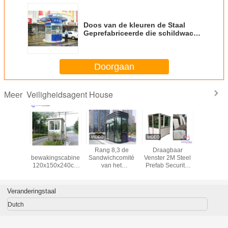
Doos van de kleuren de Staal
Geprefabriceerde die schildwacht
voor tuin, Politiebureau,
Woningbouw wordt afgeworpen
Doorgaan
Veiligheidsagent House
Meer
gbare
Stalen
Rang 8,3 de
Draagbaar
Outdoor 
gbare
bewakingscabine
Sandwichcomité
Venster 2M Steel
Douche 
tveiligheidscabine
120x150x240cm
van het
Prefab Security-
chte de
Aanpasbare
Kleurenstaal de
Wacht House
rcontactdozen
afmetingen
Zaal van de
Flexible
t Buis
Veiligheidsschildwacht
Veranderingstaal
e Bureau
Dutch