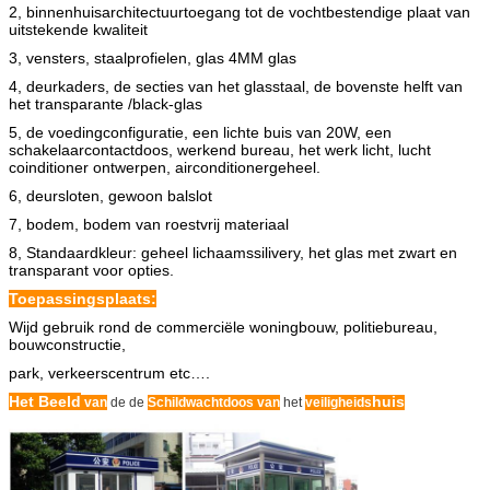
2, binnenhuisarchitectuurtoegang tot de vochtbestendige plaat van
uitstekende kwaliteit
3, vensters, staalprofielen, glas 4MM glas
4, deurkaders, de secties van het glasstaal, de bovenste helft van
het transparante /black-glas
5, de voedingconfiguratie, een lichte buis van 20W, een
schakelaarcontactdoos, werkend bureau, het werk licht, lucht
coinditioner ontwerpen, airconditionergeheel.
6, deursloten, gewoon balslot
7, bodem, bodem van roestvrij materiaal
8, Standaardkleur: geheel lichaamssilivery, het glas met zwart en
transparant voor opties.
Toepassingsplaats:
Wijd gebruik rond de commerciële woningbouw, politiebureau,
bouwconstructie,
park, verkeerscentrum etc….
Het Beeld
huis
van
de de
Schildwachtdoos van
het
veiligheids