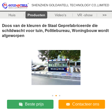
SHENZHEN GOLDANTELL TECHNOLOGY CO.,LIMITED
Huis
Producten
Video's
VR -show
>>
Doos van de kleuren de Staal Geprefabriceerde die
schildwacht voor tuin, Politiebureau, Woningbouw wordt
afgeworpen
Beste prijs
Contacteer ons