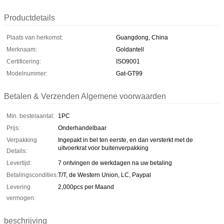
Productdetails
Plaats van herkomst:
Guangdong, China
Merknaam:
Goldantell
Certificering:
ISO9001
Modelnummer:
Gat-GT99
Betalen & Verzenden Algemene voorwaarden
Min. bestelaantal:
1PC
Prijs:
Onderhandelbaar
Verpakking
Ingepakt in bel ten eerste, en dan versterkt met de
uitvoerkrat voor buitenverpakking
Details:
Levertijd:
7 ontvingen de werkdagen na uw betaling
Betalingscondities:
T/T, de Western Union, LC, Paypal
Levering
2,000pcs per Maand
vermogen:
beschrijving