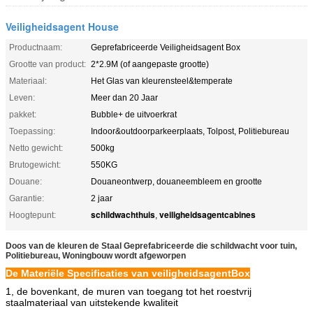
Veiligheidsagent House
Productnaam:
Geprefabriceerde Veiligheidsagent Box
Grootte van product:
2*2.9M (of aangepaste grootte)
Materiaal:
Het Glas van kleurensteel&temperate
Leven:
Meer dan 20 Jaar
pakket:
Bubble+ de uitvoerkrat
Toepassing:
Indoor&outdoorparkeerplaats, Tolpost, Politiebureau
Netto gewicht:
500kg
Brutogewicht:
550KG
Douane:
Douaneontwerp, douaneembleem en grootte
Garantie:
2 jaar
schildwachthuis
veiligheidsagentcabines
Hoogtepunt:
,
Doos van de kleuren de Staal Geprefabriceerde die schildwacht voor tuin,
Politiebureau, Woningbouw wordt afgeworpen
De Materiële Specificaties van veiligheidsagentBox
1, de bovenkant, de muren van toegang tot het roestvrij
staalmateriaal van uitstekende kwaliteit