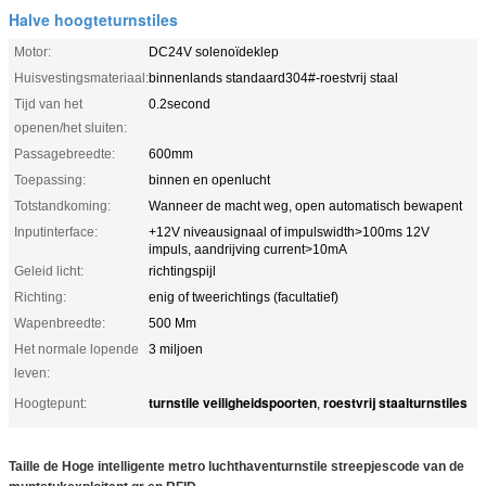
Halve hoogteturnstiles
Motor:
DC24V solenoïdeklep
Huisvestingsmateriaal:
binnenlands standaard304#-roestvrij staal
Tijd van het
0.2second
openen/het sluiten:
Passagebreedte:
600mm
Toepassing:
binnen en openlucht
Totstandkoming:
Wanneer de macht weg, open automatisch bewapent
Inputinterface:
+12V niveausignaal of impulswidth>100ms 12V
impuls, aandrijving current>10mA
Geleid licht:
richtingspijl
Richting:
enig of tweerichtings (facultatief)
Wapenbreedte:
500 Mm
Het normale lopende
3 miljoen
leven:
turnstile veiligheidspoorten
roestvrij staalturnstiles
Hoogtepunt:
,
Taille de Hoge intelligente metro luchthaventurnstile streepjescode van de