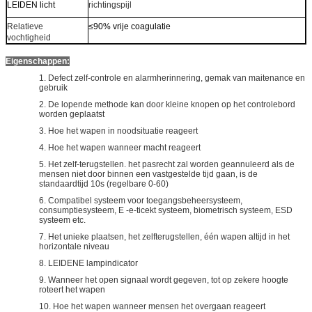
LEIDEN licht
richtingspijl
Relatieve
≤90% vrije coagulatie
vochtigheid
Eigenschappen:
1. Defect zelf-controle en alarmherinnering, gemak van maitenance en
gebruik
2. De lopende methode kan door kleine knopen op het controlebord
worden geplaatst
3. Hoe het wapen in noodsituatie reageert
4. Hoe het wapen wanneer macht reageert
5. Het zelf-terugstellen. het pasrecht zal worden geannuleerd als de
mensen niet door binnen een vastgestelde tijd gaan, is de
standaardtijd 10s (regelbare 0-60)
6. Compatibel systeem voor toegangsbeheersysteem,
consumptiesysteem, E -e-ticekt systeem, biometrisch systeem, ESD
systeem etc.
7. Het unieke plaatsen, het zelfterugstellen, één wapen altijd in het
horizontale niveau
8. LEIDENE lampindicator
9. Wanneer het open signaal wordt gegeven, tot op zekere hoogte
roteert het wapen
10. Hoe het wapen wanneer mensen het overgaan reageert