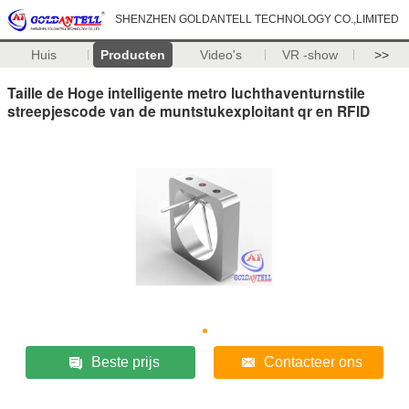
SHENZHEN GOLDANTELL TECHNOLOGY CO.,LIMITED
Huis
Producten
Video's
VR -show
>>
Taille de Hoge intelligente metro luchthaventurnstile
streepjescode van de muntstukexploitant qr en RFID
Beste prijs
Contacteer ons