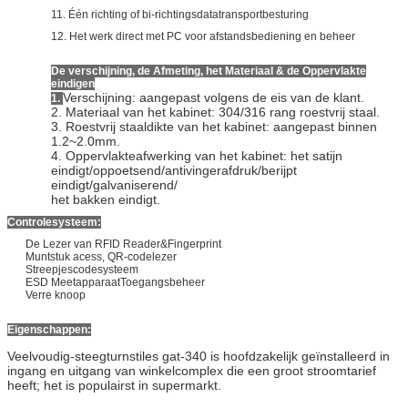
11. Één richting of bi-richtingsdatatransportbesturing
12. Het werk direct met PC voor afstandsbediening en beheer
De verschijning, de Afmeting, het Materiaal & de Oppervlakte
eindigen
Verschijning: aangepast volgens de eis van de klant.
1.
2. Materiaal van het kabinet: 304/316 rang roestvrij staal.
3. Roestvrij staaldikte van het kabinet: aangepast binnen
1.2~2.0mm.
4. Oppervlakteafwerking van het kabinet: het satijn
eindigt/oppoetsend/antivingerafdruk/berijpt
eindigt/galvaniserend/
het bakken eindigt.
Controlesysteem:
De Lezer van RFID Reader&Fingerprint
Muntstuk acess, QR-codelezer
Streepjescodesysteem
ESD MeetapparaatToegangsbeheer
Verre knoop
Eigenschappen:
Veelvoudig-steegturnstiles gat-340 is hoofdzakelijk geïnstalleerd in
ingang en uitgang van winkelcomplex die een groot stroomtarief
heeft; het is populairst in supermarkt.