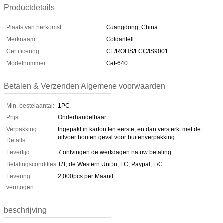
Productdetails
Plaats van herkomst:
Guangdong, China
Merknaam:
Goldantell
Certificering:
CE/ROHS/FCC/IS9001
Modelnummer:
Gat-640
Betalen & Verzenden Algemene voorwaarden
Min. bestelaantal:
1PC
Prijs:
Onderhandelbaar
Verpakking
Ingepakt in karton ten eerste, en dan versterkt met de
uitvoer houten geval voor buitenverpakking
Details:
Levertijd:
7 ontvingen de werkdagen na uw betaling
Betalingscondities:
T/T, de Western Union, LC, Paypal, L/C
Levering
2,000pcs per Maand
vermogen:
beschrijving