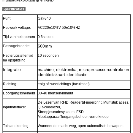
muntstukexploitant qr en RFID
Specificaties:
Punt
Gat-340
Het werk voltage:
AC220±10%V 50±10%HZ
Tijd van het openen
0.6second
600mm
Passagebreedte
Het terugstellentijd
10 seconden
na opsplitsing
Integratie
machine, elektronika, microprocessorcontrole en
identiteitskaart-identificatie
Richting:
enig of tweerichtings (facultatief)
Doorgangssnelheid
30-40 mensen/minuut
De Lezer van RFID Reader&Fingerprint, Muntstuk acess,
Inputinterface:
QR-codelezer,
Streepjescodesysteem, ESD
MeetapparaatToegangsbeheer, verre knoop
Totstandkoming:
Wanneer de macht weg, open automatisch bewapent