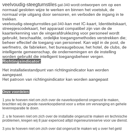
veelvoudig-steegturnstiles
ontworpen om op een
gat-340 wordt
normaal gesloten wijze te werken en binnen het voetstuk, de
normaal vrije uitgang door sensoren, en verboden de ingang in te
trekken.
veelvoudig-steegturnstiles
-kan met IC-kaart, Identiteitskaart,
gat-340
streepjescodekaart, het apparaat compatibel zijn van de de
kaarterkenning van de vingerafdruklezing voor personeel wordt
gebruikt, beschaafde, ordelijke toegangsmethodes verstrekken die;
beheer effectief de toegang van personeel. Kan wijd in de post, de
werfmetro, de fabrieken, het bureaugebouw, het hotel, de clubs, de
intelligente gemeenschap, de ondernemingen en de instelling
worden gebruikt die intelligent toegangsbeheer vergen.
Richtingsindicator:
Het installatiestandpunt van richtingsindicator kan worden
aangepast.
Het patroon van richtingsindicator kan worden aangepast
Onze voordelen:
1.you te hoeven niet om zich over de naverkoopdienst ongerust te maken,
brachten wij de goede naverkoopdienst voor u ertoe om vervanging en gehele
levenreparatie te doen.
2. u te hoeven niet om zich over de installatie ongerust te maken en technische
problemen, kregen wij 8 jaar expericed altijd ingenieursreserve voor uw dienst.
3.you te hoeven niet om zich over dat ongerust te maken wij u over het geld