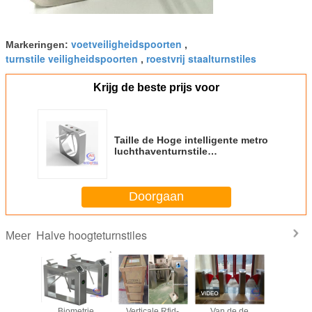
voetveiligheidspoorten
Markeringen:
,
turnstile veiligheidspoorten
roestvrij staalturnstiles
,
Krijg de beste prijs voor
Taille de Hoge intelligente metro
luchthaventurnstile
streepjescode van de
muntstukexploitant qr en RFID
Doorgaan
Halve hoogteturnstiles
Meer
54,
Biometrie
Verticale Rfid-
Van de de
Kantoor