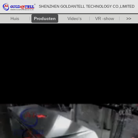
SHENZHEN GOLDANTELL TECHNOLOGY CO.,LIMITED
Huis
Producten
Video's
VR -show
>>