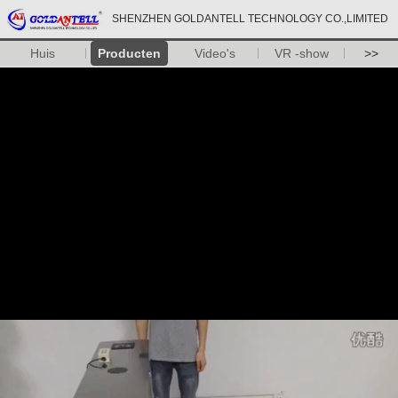
SHENZHEN GOLDANTELL TECHNOLOGY CO.,LIMITED
Huis
Producten
Video's
VR -show
>>