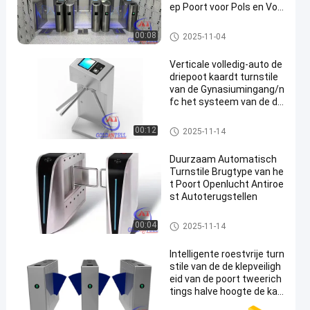
ep Poort voor Pols en Voe
triem
ESD Poort
00:08
2025-11-04
Verticale volledig-auto de
driepoot kaardt turnstile
van de Gynasiumingang/n
fc het systeem van de de
scannerdeur van de gezic
htscamera
Driepootturnstile Poort
00:12
2025-11-14
Duurzaam Automatisch
Turnstile Brugtype van he
t Poort Openlucht Antiroe
st Autoterugstellen
halve hoogteturnstiles
00:04
2025-11-14
Intelligente roestvrije turn
stile van de de klepveiligh
eid van de poort tweerich
tings halve hoogte de kaa
rtlezer van de deurtoegan