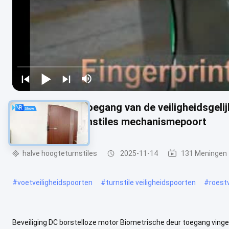
Van de de deurtoegang van de veiligheidsgel
vingerafdrukturnstiles mechanismepoort
halve hoogteturnstiles
2025-11-14
131 Meningen
#
voetveiligheidspoorten
#
turnstile veiligheidspoorten
#
roestv
Beveiliging DC borstelloze motor Biometrische deur toegang vin