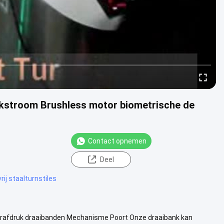
ijkstroom Brushless motor biometrische de
Contact opnemen
Deel
rij staalturnstiles
gerafdruk draaibanden Mechanisme Poort Onze draaibank kan