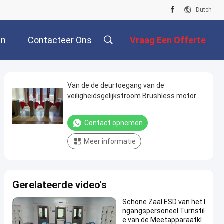
Dutch
en
Contacteer Ons
Vraag Een Offerte
Aan
Van de de deurtoegang van de
veiligheidsgelijkstroom Brushless motor
biometrische de vingerafdrukturnstiles
mechanismepoort
Contact opnemen
Meer informatie
Gerelateerde video's
Schone Zaal ESD van het I
ngangspersoneel Turnstil
e van de Meetapparaatkl