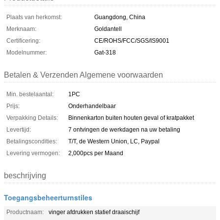
Plaats van herkomst:
Guangdong, China
Merknaam:
Goldantell
Certificering:
CE/ROHS/FCC/SGS/IS9001
Modelnummer:
Gat-318
Betalen & Verzenden Algemene voorwaarden
Min. bestelaantal:
1PC
Prijs:
Onderhandelbaar
Verpakking Details:
Binnenkarton buiten houten geval of kratpakket
Levertijd:
7 ontvingen de werkdagen na uw betaling
Betalingscondities:
T/T, de Western Union, LC, Paypal
Levering vermogen:
2,000pcs per Maand
beschrijving
Toegangsbeheerturnstiles
Productnaam:
vinger afdrukken statief draaischijf