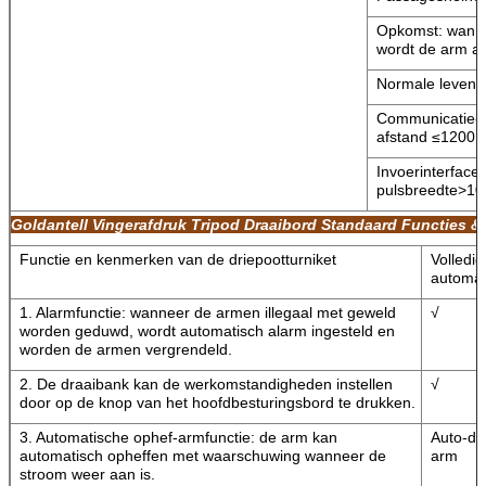
Opkomst: wanne
wordt de arm a
Normale levensd
Communicatie-in
afstand ≤1200
Invoerinterface
pulsbreedte>100
Goldantell Vingerafdruk Tripod Draaibord Standaard Functies 
Functie en kenmerken van de driepootturniket
Volledig
automat
1. Alarmfunctie: wanneer de armen illegaal met geweld
√
worden geduwd, wordt automatisch alarm ingesteld en
worden de armen vergrendeld.
2. De draaibank kan de werkomstandigheden instellen
√
door op de knop van het hoofdbesturingsbord te drukken.
3. Automatische ophef-armfunctie: de arm kan
Auto-dr
automatisch opheffen met waarschuwing wanneer de
arm
stroom weer aan is.