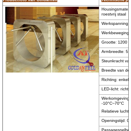
Housingsmateri
roestvrij staal
Werkspanning
Werkbeweging:
Grootte: 1200 
Armbreedte: 5
Steunkracht van
Breedte van de
Richting: enkelri
LED-licht: richti
Werkomgeving: 
-10°C~70°C
Relatieve luchtv
Openingstijd: 0
Passagesnelhei