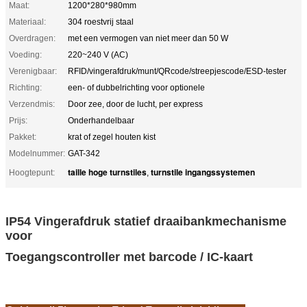
Maat:
1200*280*980mm
Materiaal:
304 roestvrij staal
Overdragen:
met een vermogen van niet meer dan 50 W
Voeding:
220~240 V (AC)
Verenigbaar:
RFID/vingerafdruk/munt/QRcode/streepjescode/ESD-tester
Richting:
een- of dubbelrichting voor optionele
Verzendmis:
Door zee, door de lucht, per express
Prijs:
Onderhandelbaar
Pakket:
krat of zegel houten kist
Modelnummer:
GAT-342
taille hoge turnstiles
turnstile ingangssystemen
Hoogtepunt:
,
IP54 Vingerafdruk statief draaibankmechanisme
voor
Toegangscontroller met barcode / IC-kaart