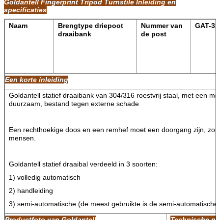
Goldantell Fingerprint Tripod Turnstile Inleiding en
specificaties
Naam
Brengtype driepoot
Nummer van
GAT-31
draaibank
de post
Een korte inleiding
Goldantell statief draaibank van 304/316 roestvrij staal, met een mo
duurzaam, bestand tegen externe schade
Een rechthoekige doos en een remhef moet een doorgang zijn, zorg
mensen.
Goldantell statief draaibal verdeeld in 3 soorten:
1) volledig automatisch
2) handleiding
3) semi-automatische (de meest gebruikte is de semi-automatische
Productfoto van Goldantell
Technische pa