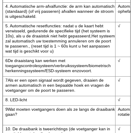
4. Automatische arm-afvalfunctie: de arm kan automatisch
Automat
(standaard) (of vrij passeren) afvallen wanneer de stroom
ophefa
is uitgeschakeld.
5. Automatische resetfuncties: nadat u de kaart hebt
√
verwisseld, gedurende de specifieke tijd (het systeem is
10s), als u de draaistok niet hebt gepasseerd,Het systeem
zal automatisch uw toestemming annuleren om de poort
te passeren., (reset tijd is 1 ~ 60s kunt u het aanpassen
wat tijd is geschikt voor u)
6De draaistang kan werken met
√
toegangscontrolesysteem/verbruikssysteem/biometrisch
herkenningssysteem/ESD-systeem enzovoort.
7Als er een open signaal wordt gegeven, draaien de
√
armen automatisch in een bepaalde hoek en vragen de
voetganger om de poort te passeren.
8. LED-licht
√
9Wat moeten voetgangers doen als ze langs de draaibank
Automat
gaan?
rotatie
10. De draaibank is tweerichtings (de voetganger kan in
√