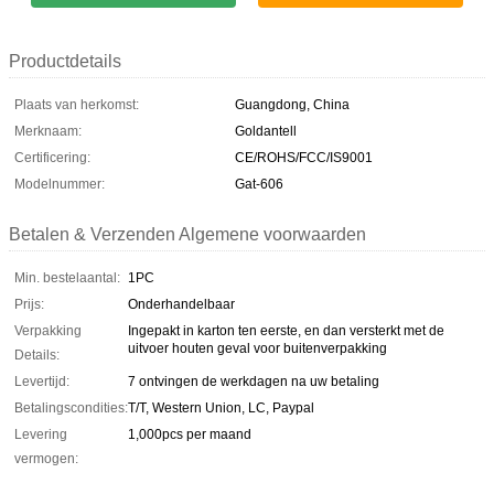
Productdetails
Plaats van herkomst:
Guangdong, China
Merknaam:
Goldantell
Certificering:
CE/ROHS/FCC/IS9001
Modelnummer:
Gat-606
Betalen & Verzenden Algemene voorwaarden
Min. bestelaantal:
1PC
Prijs:
Onderhandelbaar
Verpakking
Ingepakt in karton ten eerste, en dan versterkt met de
uitvoer houten geval voor buitenverpakking
Details:
Levertijd:
7 ontvingen de werkdagen na uw betaling
Betalingscondities:
T/T, Western Union, LC, Paypal
Levering
1,000pcs per maand
vermogen: