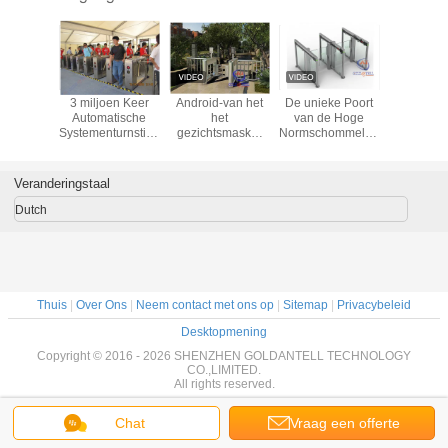
54
3 miljoen Keer
Android-van het
De unieke Poort
Sem
drukstift
Automatische
het
van de Hoge
automat
tatief
Systementurnstiles,
gezichtsmasker
Normschommeling
heup-h
de Duurzame
van de
voor Openbare
draaik
Poorten van de
systeemhoge
Gebieds Snelle
Veiligheidstoegang
snelheid
Pas 40 Persoon
Veranderingstaal
beschermende
Één Minuut
van het de
Dutch
thermometergezicht
van de
erkenningstourniquets
van de de
ingangspoort de
fabrieksprijs
Thuis
|
Over Ons
|
Neem contact met ons op
|
Sitemap
|
Privacybeleid
Desktopmening
Copyright © 2016 - 2026 SHENZHEN GOLDANTELL TECHNOLOGY
CO.,LIMITED.
All rights reserved.
Chat
Vraag een offerte