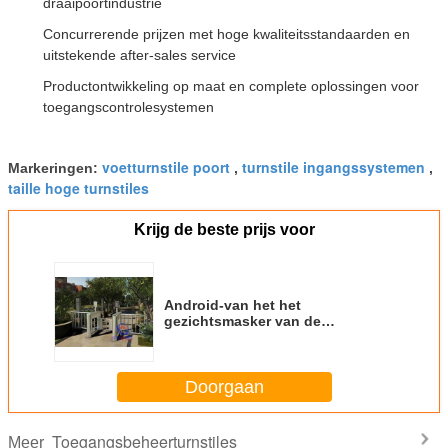
draaipoortindustrie
Concurrerende prijzen met hoge kwaliteitsstandaarden en
uitstekende after-sales service
Productontwikkeling op maat en complete oplossingen voor
toegangscontrolesystemen
voetturnstile poort
turnstile ingangssystemen
Markeringen:
,
,
taille hoge turnstiles
Krijg de beste prijs voor
Android-van het het
gezichtsmasker van de
systeemhoge snelheid
beschermende van het de
thermometergezicht van de
Doorgaan
erkenningstourniquets van de de
ingangspoort de fabrieksprijs
Toegangsbeheerturnstiles
Meer