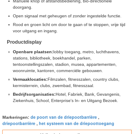
Manuele knop of afstandsbediening, bio-directionele
doorgang.
Open signaal met geheugen of zonder ingestelde functie.
Rood en groen licht om door te gaan of te stoppen, vrije tijd
voor uitgang en ingang.
Productdisplay
Openbare plaatsen:
lobby toegang, metro, luchthavens,
stations, bibliotheek, boekhandel, parken,
tentoonstellingszalen, stadion, musea, appartementen,
woonruimte, kantoren, commerciële gebouwen.
Vermaaklocaties:
Filmzalen, fitnesszalen, country clubs,
kermisterrein, clubs, zwembad, fitnesszaal.
Bedrijfsorganisaties:
Hotel, Fabriek, Bank, Gevangenis,
Ziekenhuis, School, Enterprise's In- en Uitgang Bezoek.
de poort van de driepootbarrière
Markeringen:
,
driepootbarrière
het systeem van de driepoottoegang
,