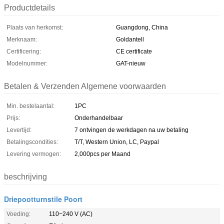
Productdetails
Plaats van herkomst:
Guangdong, China
Merknaam:
Goldantell
Certificering:
CE certificate
Modelnummer:
GAT-nieuw
Betalen & Verzenden Algemene voorwaarden
Min. bestelaantal:
1PC
Prijs:
Onderhandelbaar
Levertijd:
7 ontvingen de werkdagen na uw betaling
Betalingscondities:
T/T, Western Union, LC, Paypal
Levering vermogen:
2,000pcs per Maand
beschrijving
Driepootturnstile Poort
Voeding:
110~240 V (AC)