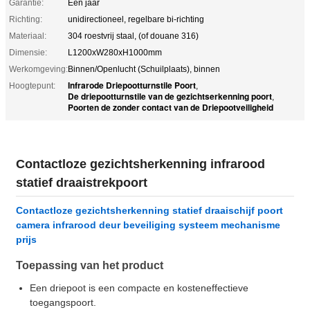
Garantie:
Eén jaar
Richting:
unidirectioneel, regelbare bi-richting
Materiaal:
304 roestvrij staal, (of douane 316)
Dimensie:
L1200xW280xH1000mm
Werkomgeving:
Binnen/Openlucht (Schuilplaats), binnen
Infrarode Driepootturnstile Poort
Hoogtepunt:
,
De driepootturnstile van de gezichtserkenning poort
,
Poorten de zonder contact van de Driepootveiligheid
Contactloze gezichtsherkenning infrarood
statief draaistrekpoort
Contactloze gezichtsherkenning statief draaischijf poort
camera infrarood deur beveiliging systeem mechanisme
prijs
Toepassing van het product
Een driepoot is een compacte en kosteneffectieve
toegangspoort.