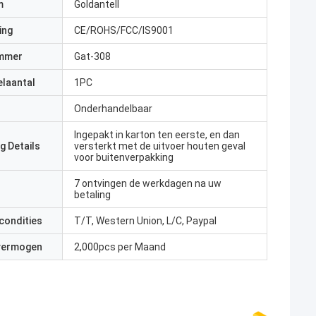
m
Goldantell
ing
CE/ROHS/FCC/IS9001
mmer
Gat-308
elaantal
1PC
Onderhandelbaar
Ingepakt in karton ten eerste, en dan
g Details
versterkt met de uitvoer houten geval
voor buitenverpakking
7 ontvingen de werkdagen na uw
betaling
condities
T/T, Western Union, L/C, Paypal
 vermogen
2,000pcs per Maand