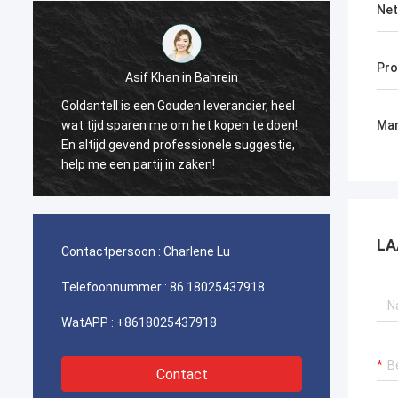
Net
Pr
Asif Khan in Bahrein
A
Goldantell is een Gouden leverancier, heel
Gezichtsh
wat tijd sparen me om het kopen te doen!
gefascine
Mar
En altijd gevend professionele suggestie,
met toega
help me een partij in zaken!
ingenieurs
LA
Contactpersoon :
Charlene Lu
Telefoonnummer :
86 18025437918
WatAPP :
+8618025437918
Contact