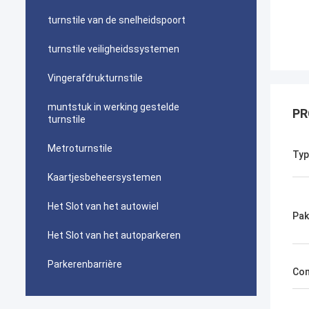
turnstile van de snelheidspoort
turnstile veiligheidssystemen
Vingerafdrukturnstile
muntstuk in werking gestelde
PR
turnstile
Metroturnstile
Typ
Kaartjesbeheersystemen
Het Slot van het autowiel
Pak
Het Slot van het autoparkeren
Parkerenbarrière
Com