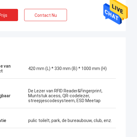
rijs
Contact Nu
e van
420 mm (L) * 330 mm (B) * 1000 mm (H)
ct
De Lezer van RFID Reader&Fingerprint,
gbaar
Muntstuk acess, QR-codelezer,
streepjescodesysteem, ESD Meetap
atie
pulic toilelt, park, de bureaubouw, club, enz.