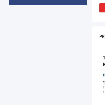
PR
T
l
P
O
t
t