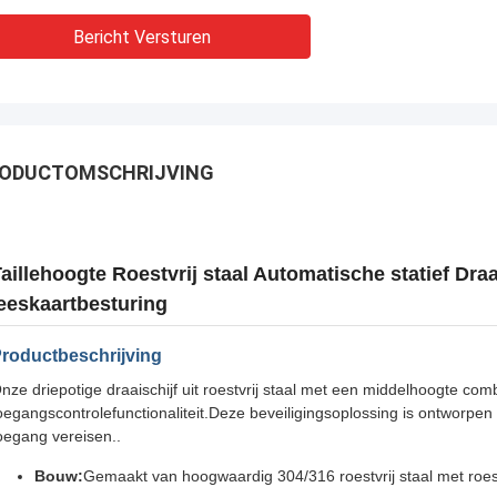
Bericht Versturen
ODUCTOMSCHRIJVING
aillehoogte Roestvrij staal Automatische statief Draa
eeskaartbesturing
roductbeschrijving
nze driepotige draaischijf uit roestvrij staal met een middelhoogte 
oegangscontrolefunctionaliteit.Deze beveiligingsoplossing is ontworpe
oegang vereisen..
Bouw:
Gemaakt van hoogwaardig 304/316 roestvrij staal met roe