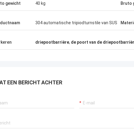
to gewicht
40 kg
Bruto 
oductnaam
304 automatische tripiodturnstile van SUS
Materi
hmed Al-Farsi in de VAE
Klara Müller in het
erkenning tourniquets
Precision gates synchronis
erd huurders gesynchroniseerd
keren
driepootbarrière
,
de poort van de driepootbarriè
montage robots Duitse draa
ngskaarten naadloos
Chinese snelheid.
 zelfs gewerkt door Eid
AT EEN BERICHT ACHTER