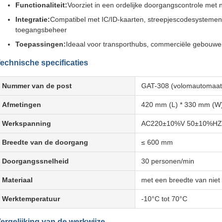
Functionaliteit:
Voorziet in een ordelijke doorgangscontrole met 
Integratie:
Compatibel met IC/ID-kaarten, streepjescodesystemen 
toegangsbeheer
Toepassingen:
Ideaal voor transporthubs, commerciële gebouwen, 
echnische specificaties
Nummer van de post
GAT-308 (volomautomaat
Afmetingen
420 mm (L) * 330 mm (W
Werkspanning
AC220±10%V 50±10%HZ
Breedte van de doorgang
≤ 600 mm
Doorgangssnelheid
30 personen/min
Materiaal
met een breedte van nie
Werktemperatuur
-10°C tot 70°C
ergelijking van de werkwijze