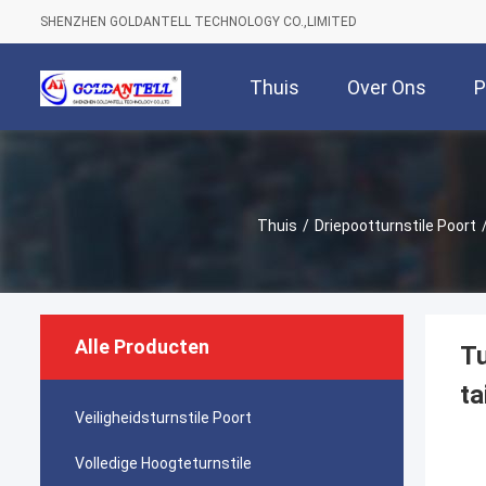
SHENZHEN GOLDANTELL TECHNOLOGY CO.,LIMITED
Thuis
Over Ons
P
Thuis
/
Driepootturnstile Poort
Alle Producten
Tu
ta
Veiligheidsturnstile Poort
Volledige Hoogteturnstile