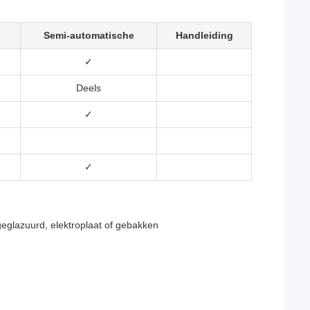
Semi-automatische
Handleiding
✓
Deels
✓
✓
 geglazuurd, elektroplaat of gebakken