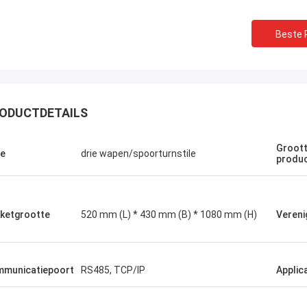
Beste P
ODUCTDETAILS
Groott
e
drie wapen/spoorturnstile
produ
ketgrootte
520 mm (L) * 430 mm (B) * 1080 mm (H)
Vereni
municatiepoort
RS485, TCP/IP
Applic