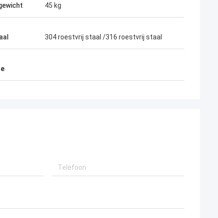
gewicht
45 kg
aal
304 roestvrij staal /316 roestvrij staal
Michael Fusco in de VS
 Duits
Hallo, Charlene, hebben wij de lading
eren met
ontvangen! Onze ingenieur testte de
re
ischijven,
barrières, zij al zeer goed het werken! Nu,
wil ik een nieuwe orde maken!