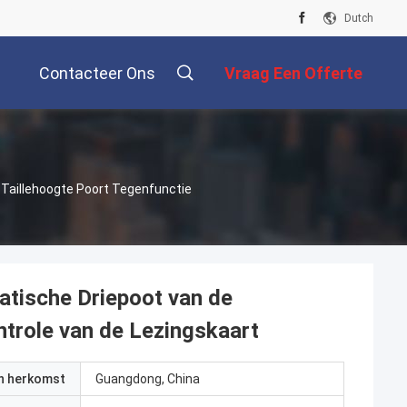
Dutch
Contacteer Ons
Vraag Een Offerte
Aan
 Taillehoogte Poort Tegenfunctie
matische Driepoot van de
ntrole van de Lezingskaart
an herkomst
Guangdong, China