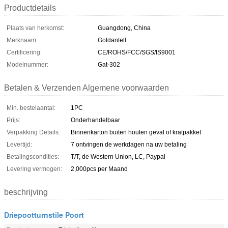
Productdetails
Plaats van herkomst:
Guangdong, China
Merknaam:
Goldantell
Certificering:
CE/ROHS/FCC/SGS/IS9001
Modelnummer:
Gat-302
Betalen & Verzenden Algemene voorwaarden
Min. bestelaantal:
1PC
Prijs:
Onderhandelbaar
Verpakking Details:
Binnenkarton buiten houten geval of kratpakket
Levertijd:
7 ontvingen de werkdagen na uw betaling
Betalingscondities:
T/T, de Western Union, LC, Paypal
Levering vermogen:
2,000pcs per Maand
beschrijving
Driepootturnstile Poort