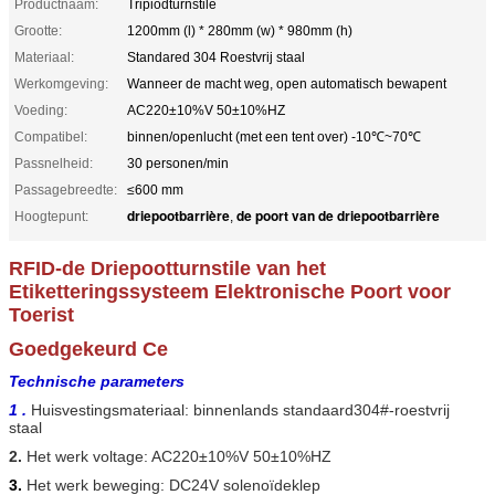
Productnaam:
Tripiodturnstile
Grootte:
1200mm (l) * 280mm (w) * 980mm (h)
Materiaal:
Standared 304 Roestvrij staal
Werkomgeving:
Wanneer de macht weg, open automatisch bewapent
Voeding:
AC220±10%V 50±10%HZ
Compatibel:
binnen/openlucht (met een tent over) -10℃~70℃
Passnelheid:
30 personen/min
Passagebreedte:
≤600 mm
driepootbarrière
de poort van de driepootbarrière
Hoogtepunt:
,
RFID-de Driepootturnstile van het
Etiketteringssysteem Elektronische Poort voor
Toerist
Goedgekeurd
Ce
Technische parameters
1 .
Huisvestingsmateriaal: binnenlands standaard304#-roestvrij
staal
2.
Het werk voltage
: AC220±10%V 50±10%HZ
3.
Het werk beweging: DC24V solenoïdeklep