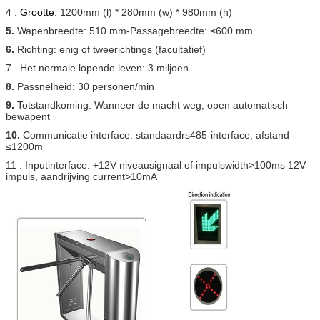
4 .
Grootte
: 1200mm (l) * 280mm (w) * 980mm (h)
5.
Wapenbreedte: 510 mm-
Passagebreedte
: ≤600 mm
6.
Richting: enig of tweerichtings (facultatief)
7 . Het normale lopende leven: 3 miljoen
8.
Passnelheid: 30 personen/min
9.
Totstandkoming: Wanneer de macht weg, open automatisch
bewapent
10.
Communicatie interface: standaardrs485-interface, afstand
≤1200m
11 . Inputinterface: +12V niveausignaal of impulswidth>100ms 12V
impuls, aandrijving current>10mA