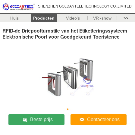
SHENZHEN GOLDANTELL TECHNOLOGY CO.,LIMITED
Huis
Producten
Video's
VR -show
>>
RFID-de Driepootturnstile van het Etiketteringssysteem
Elektronische Poort voor Goedgekeurd Toeristence
Beste prijs
Contacteer ons