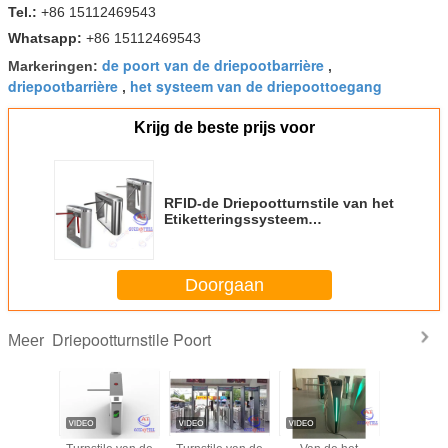
Tel.:
+86 15112469543
Whatsapp:
+86 15112469543
de poort van de driepootbarrière
Markeringen:
,
driepootbarrière
het systeem van de driepoottoegang
,
Krijg de beste prijs voor
RFID-de Driepootturnstile van het
Etiketteringssysteem
Elektronische Poort voor
Goedgekeurd Toeristence
Doorgaan
Driepootturnstile Poort
Meer