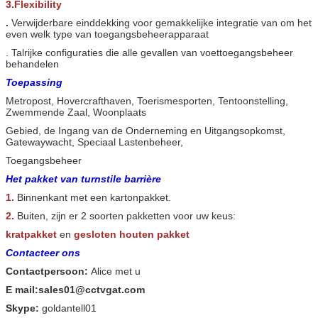
3.Flexibility
.
Verwijderbare einddekking voor gemakkelijke integratie van om het
even welk type van toegangsbeheerapparaat
. Talrijke configuraties die alle gevallen van voettoegangsbeheer
behandelen
Toepassing
Metropost, Hovercrafthaven, Toerismesporten, Tentoonstelling,
Zwemmende Zaal, Woonplaats
Gebied, de Ingang van de Onderneming en Uitgangsopkomst,
Gatewaywacht, Speciaal Lastenbeheer,
Toegangsbeheer
Het pakket van turnstile barrière
1.
Binnenkant met een kartonpakket.
2.
Buiten, zijn er 2 soorten pakketten voor uw keus:
kratpakket
en
gesloten houten pakket
Contacteer ons
Contactpersoon:
Alice met u
E mail:sales01@cctvgat.com
Skype:
goldantell01