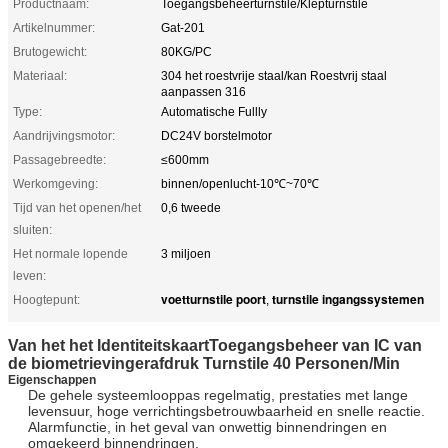
Productnaam:
Toegangsbeheerturnstile/Klepturnstile
Artikelnummer:
Gat-201
Brutogewicht:
80KG/PC
Materiaal:
304 het roestvrije staal/kan Roestvrij staal
aanpassen 316
Type:
Automatische Fullly
Aandrijvingsmotor:
DC24V borstelmotor
Passagebreedte:
≤600mm
Werkomgeving:
binnen/openlucht-10℃~70℃
Tijd van het openen/het
0,6 tweede
sluiten:
Het normale lopende
3 miljoen
leven:
voetturnstile poort
turnstile ingangssystemen
Hoogtepunt:
,
Van het het IdentiteitskaartToegangsbeheer van IC van
de biometrievingerafdruk Turnstile 40 Personen/Min
Eigenschappen
De gehele systeemlooppas regelmatig, prestaties met lange
levensuur, hoge verrichtingsbetrouwbaarheid en snelle reactie.
Alarmfunctie, in het geval van onwettig binnendringen en
omgekeerd binnendringen.