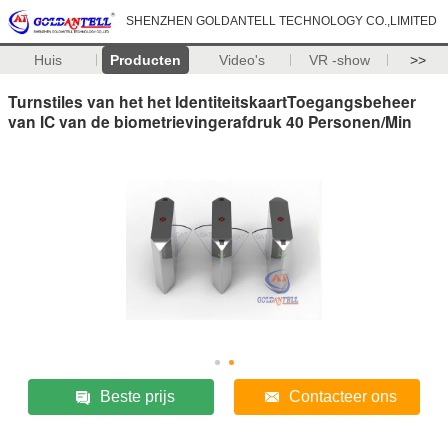
SHENZHEN GOLDANTELL TECHNOLOGY CO.,LIMITED
Huis
Producten
Video's
VR -show
>>
Turnstiles van het het IdentiteitskaartToegangsbeheer
van IC van de biometrievingerafdruk 40 Personen/Min
Beste prijs
Contacteer ons