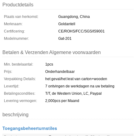
Productdetails
Plaats van herkomst:
Guangdong, China
Merknaam:
Goldantell
Certificering:
CE/ROHS/FCC/SGS/IS9001
Modelnummer:
Gat-201
Betalen & Verzenden Algemene voorwaarden
Min. bestelaantal:
1pcs
Prijs:
Onderhandelbaar
Verpakking Details:
het geval/het krat van carton+wooden
Levertijd:
7 ontvingen de werkdagen na uw betaling
Betalingscondities:
T/T, de Western Union, LC, Paypal
Levering vermogen:
2,000pcs per Maand
beschrijving
Toegangsbeheerturnstiles