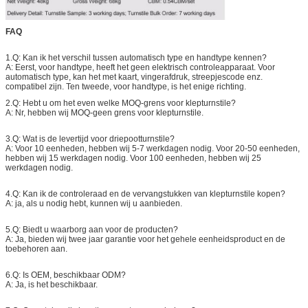
FAQ
1.Q: Kan ik het verschil tussen automatisch type en handtype kennen?
A: Eerst, voor handtype, heeft het geen elektrisch controleapparaat. Voor
automatisch type, kan het met kaart, vingerafdruk, streepjescode enz.
compatibel zijn. Ten tweede, voor handtype, is het enige richting.
2.Q: Hebt u om het even welke MOQ-grens voor klepturnstile?
A: Nr, hebben wij MOQ-geen grens voor klepturnstile.
3.Q: Wat is de levertijd voor driepootturnstile?
A: Voor 10 eenheden, hebben wij 5-7 werkdagen nodig. Voor 20-50 eenheden,
hebben wij 15 werkdagen nodig. Voor 100 eenheden, hebben wij 25
werkdagen nodig.
4.Q: Kan ik de controleraad en de vervangstukken van klepturnstile kopen?
A: ja, als u nodig hebt, kunnen wij u aanbieden.
5.Q: Biedt u waarborg aan voor de producten?
A: Ja, bieden wij twee jaar garantie voor het gehele eenheidsproduct en de
toebehoren aan.
6.Q: Is OEM, beschikbaar ODM?
A: Ja, is het beschikbaar.