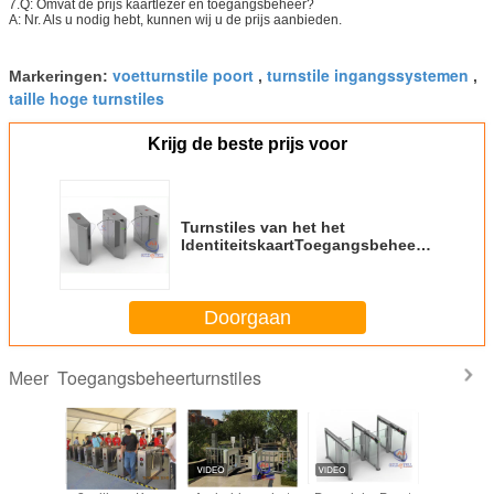
7.Q: Omvat de prijs kaartlezer en toegangsbeheer?
A: Nr. Als u nodig hebt, kunnen wij u de prijs aanbieden.
voetturnstile poort
turnstile ingangssystemen
Markeringen:
,
,
taille hoge turnstiles
Krijg de beste prijs voor
Turnstiles van het het
IdentiteitskaartToegangsbeheer
van IC van de
biometrievingerafdruk 40
Personen/Min
Doorgaan
Toegangsbeheerturnstiles
Meer