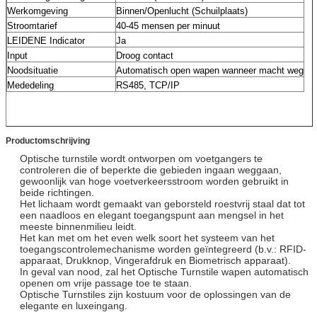
Werkomgeving
Binnen/Openlucht (Schuilplaats)
Stroomtarief
40-45 mensen per minuut
LEIDENE Indicator
Ja
Input
Droog contact
Noodsituatie
Automatisch open wapen wanneer macht weg
Mededeling
RS485, TCP/IP
Productomschrijving
Optische turnstile wordt ontworpen om voetgangers te
controleren die of beperkte die gebieden ingaan weggaan,
gewoonlijk van hoge voetverkeersstroom worden gebruikt in
beide richtingen.
Het lichaam wordt gemaakt van geborsteld roestvrij staal dat tot
een naadloos en elegant toegangspunt aan mengsel in het
meeste binnenmilieu leidt.
Het kan met om het even welk soort het systeem van het
toegangscontrolemechanisme worden geïntegreerd (b.v.: RFID-
apparaat, Drukknop, Vingerafdruk en Biometrisch apparaat).
In geval van nood, zal het Optische Turnstile wapen automatisch
openen om vrije passage toe te staan.
Optische Turnstiles zijn kostuum voor de oplossingen van de
elegante en luxeingang.