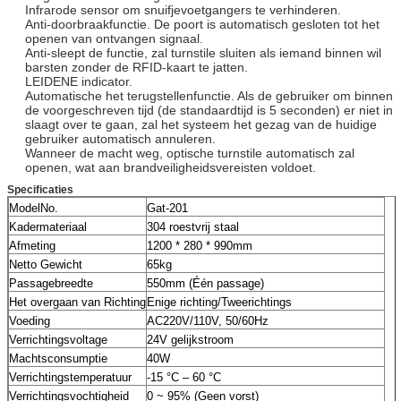
Infrarode sensor om snuifjevoetgangers te verhinderen.
Anti-doorbraakfunctie. De poort is automatisch gesloten tot het
openen van ontvangen signaal.
Anti-sleept de functie, zal turnstile sluiten als iemand binnen wil
barsten zonder de RFID-kaart te jatten.
LEIDENE indicator.
Automatische het terugstellenfunctie. Als de gebruiker om binnen
de voorgeschreven tijd (de standaardtijd is 5 seconden) er niet in
slaagt over te gaan, zal het systeem het gezag van de huidige
gebruiker automatisch annuleren.
Wanneer de macht weg, optische turnstile automatisch zal
openen, wat aan brandveiligheidsvereisten voldoet.
Specificaties
ModelNo.
Gat-201
Kadermateriaal
304 roestvrij staal
Afmeting
1200 * 280 * 990mm
Netto Gewicht
65kg
Passagebreedte
550mm (Één passage)
Het overgaan van Richting
Enige richting/Tweerichtings
Voeding
AC220V/110V, 50/60Hz
Verrichtingsvoltage
24V gelijkstroom
Machtsconsumptie
40W
Verrichtingstemperatuur
-15 °C – 60 °C
Verrichtingsvochtigheid
0 ~ 95% (Geen vorst)